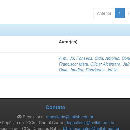
Anterior
1
Autor(es)
A-mi, Jo
;
Fonseca, Cida
;
António, Don
Francisco
;
Maia, Glícia
;
Alcântara, Jaí
Dala, Jandira
;
Rodrigues, Joélia
Contato
Repositório:
repositorio@unilab.edu.br
Depósito de TCCs - Campi Ceará:
depositotcc@unilab.edu.br
pósito de TCCs - Campus Bahia:
bibliotecamales@unilab.edu.br