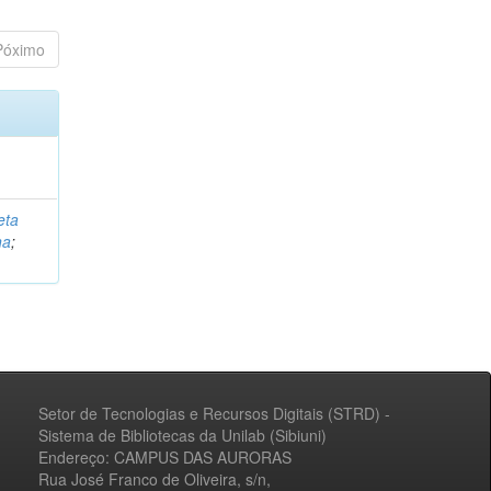
Póximo
eta
na
;
Setor de Tecnologias e Recursos Digitais (STRD) -
Sistema de Bibliotecas da Unilab (Sibiuni)
Endereço: CAMPUS DAS AURORAS
Rua José Franco de Oliveira, s/n,