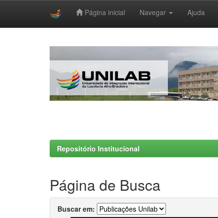
Página inicial
Navegar
Ajuda
Skip
navigation
Repositório Institucional
Página de Busca
Buscar em: