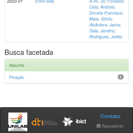
2023-01
Entre elas
A-mi, Jo
;
Fonseca,
Cida
;
António,
Doneta Francisco
;
Maia, Glícia
;
Alcântara, Jaína
;
Dala, Jandira
;
Rodrigues, Joélia
Busca facetada
Assunto
Pixação
1
Contato
Repositório: