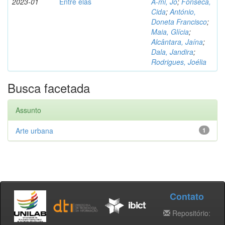
2023-01
Entre elas
A-mi, Jo
;
Fonseca,
Cida
;
António,
Doneta Francisco
;
Maia, Glícia
;
Alcântara, Jaína
;
Dala, Jandira
;
Rodrigues, Joélia
Busca facetada
Assunto
Arte urbana
1
Contato
Repositório: