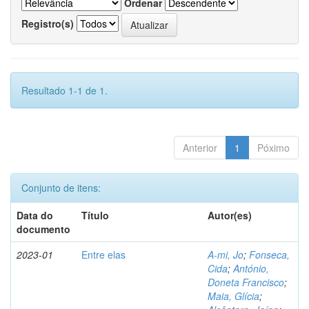
Ordenar
Registro(s)
Resultado 1-1 de 1.
Anterior
1
Póximo
Conjunto de itens:
Data do
Título
Autor(es)
documento
2023-01
Entre elas
A-mi, Jo
;
Fonseca,
Cida
;
António,
Doneta Francisco
;
Maia, Glícia
;