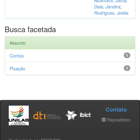
Alcântara, Jaína
;
Dala, Jandira
;
Rodrigues, Joélia
Busca facetada
Assunto
Contos
1
Pixação
1
Contato
Repositório: