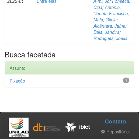
2023-01
Entre elas
A-mi, Jo
;
Fonseca,
Cida
;
António,
Doneta Francisco
;
Maia, Glícia
;
Alcântara, Jaína
;
Dala, Jandira
;
Rodrigues, Joélia
Busca facetada
Assunto
Pixação
1
Contato
Repositório: