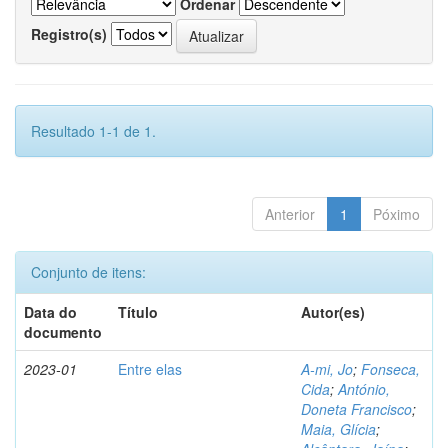
Ordenar
Registro(s)
Resultado 1-1 de 1.
Anterior
1
Póximo
Conjunto de itens:
Data do
Título
Autor(es)
documento
2023-01
Entre elas
A-mi, Jo
;
Fonseca,
Cida
;
António,
Doneta Francisco
;
Maia, Glícia
;