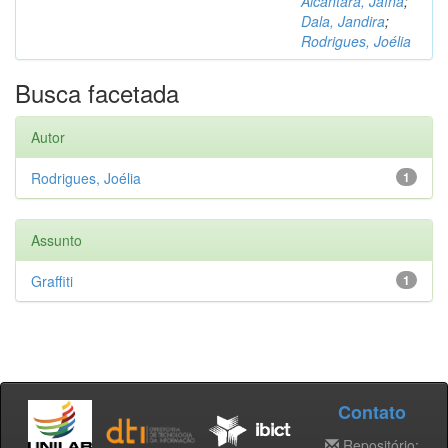
Alcântara, Jaína
;
Dala, Jandira
;
Rodrigues, Joélia
Busca facetada
Autor
Rodrigues, Joélia
1
Assunto
Graffiti
1
Contato
Repositório: