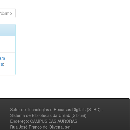
Póximo
eta
na
;
Setor de Tecnologias e Recursos Digitais (STRD) -
Sistema de Bibliotecas da Unilab (Sibiuni)
Endereço: CAMPUS DAS AURORAS
Rua José Franco de Oliveira, s/n,