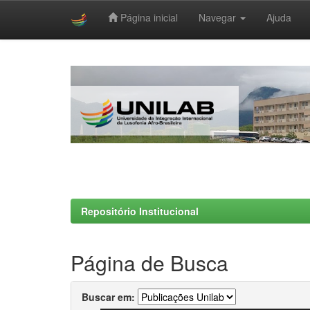
Página inicial
Navegar
Ajuda
Skip
navigation
Repositório Institucional
Página de Busca
Buscar em: