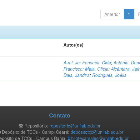
Anterior
1
Autor(es)
A-mi, Jo
;
Fonseca, Cida
;
António, Don
Francisco
;
Maia, Glícia
;
Alcântara, Jaí
Dala, Jandira
;
Rodrigues, Joélia
Contato
Repositório:
repositorio@unilab.edu.br
Depósito de TCCs - Campi Ceará:
depositotcc@unilab.edu.br
pósito de TCCs - Campus Bahia:
bibliotecamales@unilab.edu.br