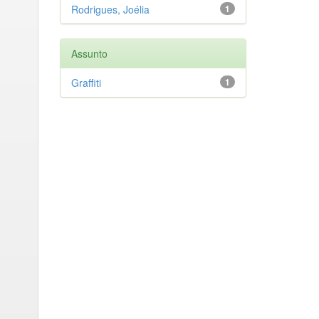
Rodrigues, Joélia
1
Assunto
Graffiti
1