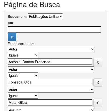
Página de Busca
Buscar em:
por
Filtros correntes: