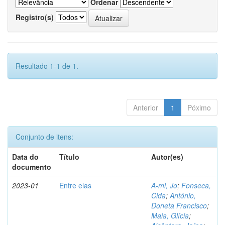
Ordenar
Registro(s)
Resultado 1-1 de 1.
Anterior
1
Póximo
Conjunto de itens:
Data do
Título
Autor(es)
documento
2023-01
Entre elas
A-mi, Jo
;
Fonseca,
Cida
;
António,
Doneta Francisco
;
Maia, Glícia
;