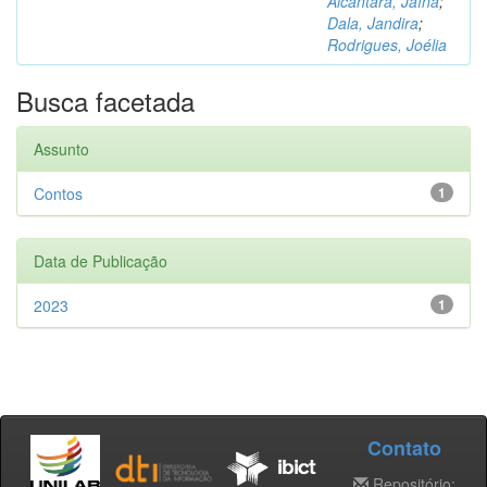
Alcântara, Jaína
;
Dala, Jandira
;
Rodrigues, Joélia
Busca facetada
Assunto
Contos
1
Data de Publicação
2023
1
Contato
Repositório: