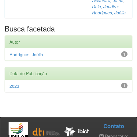
Alcântara, Jaína
;
Dala, Jandira
;
Rodrigues, Joélia
Busca facetada
Autor
Rodrigues, Joélia
1
Data de Publicação
2023
1
Contato
Repositório: