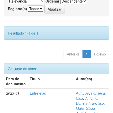
Ordenar
Registro(s)
Resultado 1-1 de 1.
Anterior
1
Póximo
Conjunto de itens:
Data do
Título
Autor(es)
documento
2023-01
Entre elas
A-mi, Jo
;
Fonseca,
Cida
;
António,
Doneta Francisco
;
Maia, Glícia
;