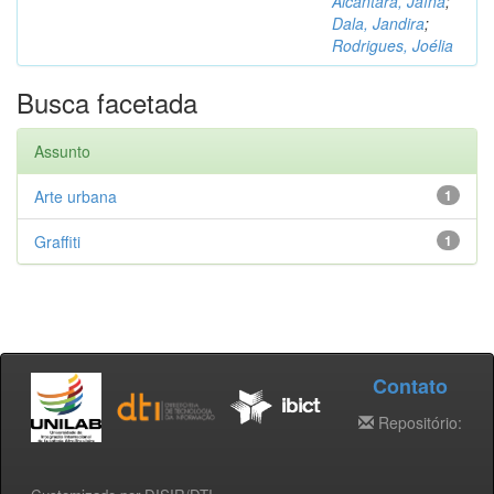
Alcântara, Jaína
;
Dala, Jandira
;
Rodrigues, Joélia
Busca facetada
Assunto
Arte urbana
1
Graffiti
1
Contato
Repositório: