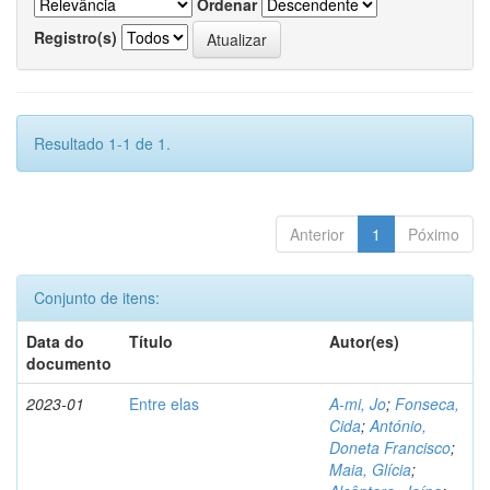
Ordenar
Registro(s)
Resultado 1-1 de 1.
Anterior
1
Póximo
Conjunto de itens:
Data do
Título
Autor(es)
documento
2023-01
Entre elas
A-mi, Jo
;
Fonseca,
Cida
;
António,
Doneta Francisco
;
Maia, Glícia
;