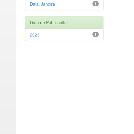
Dala, Jandira
1
Data de Publicação
2023
1