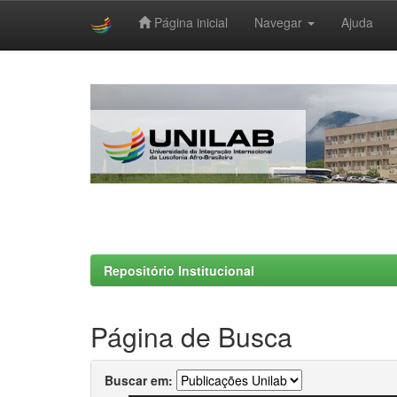
Página inicial
Navegar
Ajuda
Skip
navigation
Repositório Institucional
Página de Busca
Buscar em: