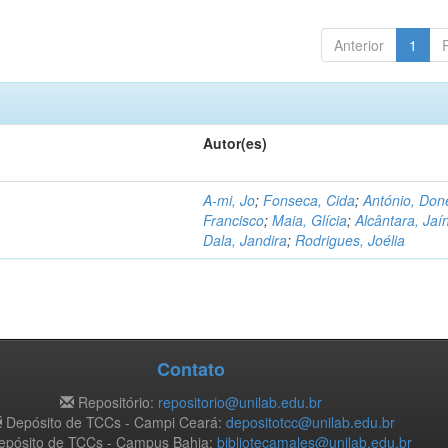
Anterior
1
Autor(es)
A-mi, Jo
;
Fonseca, Cida
;
António, Don
Francisco
;
Maia, Glícia
;
Alcântara, Jaí
Dala, Jandira
;
Rodrigues, Joélia
Contato
Repositório:
repositorio@unilab.edu.br
Depósito de TCCs - Campi Ceará:
depositotcc@unilab.edu.br
pósito de TCCs - Campus Bahia:
bibliotecamales@unilab.edu.br