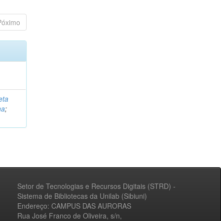
Póximo
eta
na
;
Setor de Tecnologias e Recursos Digitais (STRD) -
Sistema de Bibliotecas da Unilab (Sibiuni)
Endereço: CAMPUS DAS AURORAS
Rua José Franco de Oliveira, s/n,