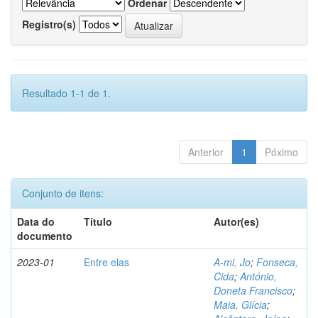
Ordenar
Registro(s)
Resultado 1-1 de 1.
Anterior
1
Póximo
Conjunto de itens:
Data do
Título
Autor(es)
documento
2023-01
Entre elas
A-mi, Jo
;
Fonseca,
Cida
;
António,
Doneta Francisco
;
Maia, Glícia
;