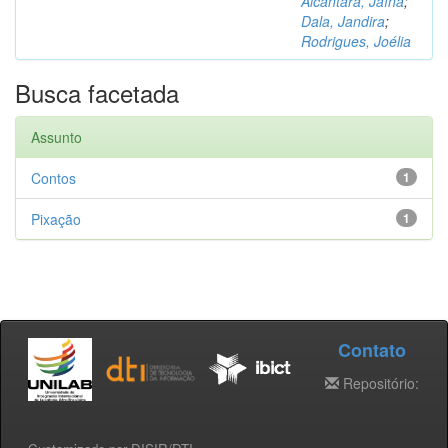
Alcântara, Jaína
;
Dala, Jandira
;
Rodrigues, Joélia
Busca facetada
Assunto
Contos
1
Pixação
1
Contato
Repositório: