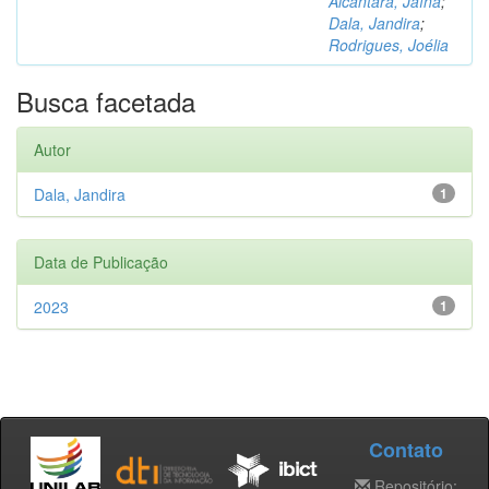
Alcântara, Jaína
;
Dala, Jandira
;
Rodrigues, Joélia
Busca facetada
Autor
Dala, Jandira
1
Data de Publicação
2023
1
Contato
Repositório: