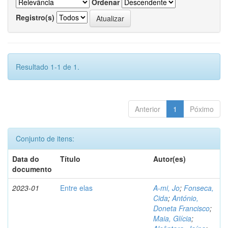
Ordenar
Registro(s)
Resultado 1-1 de 1.
Anterior
1
Póximo
Conjunto de itens:
Data do
Título
Autor(es)
documento
2023-01
Entre elas
A-mi, Jo
;
Fonseca,
Cida
;
António,
Doneta Francisco
;
Maia, Glícia
;