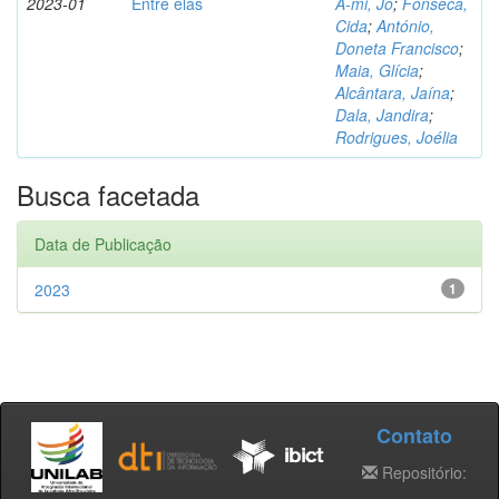
2023-01
Entre elas
A-mi, Jo
;
Fonseca,
Cida
;
António,
Doneta Francisco
;
Maia, Glícia
;
Alcântara, Jaína
;
Dala, Jandira
;
Rodrigues, Joélia
Busca facetada
Data de Publicação
2023
1
Contato
Repositório: