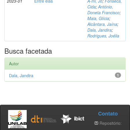
2023-01
Entre elas
A-mi, Jo
;
Fonseca,
Cida
;
António,
Doneta Francisco
;
Maia, Glícia
;
Alcântara, Jaína
;
Dala, Jandira
;
Rodrigues, Joélia
Busca facetada
Autor
Dala, Jandira
1
Contato
Repositório: