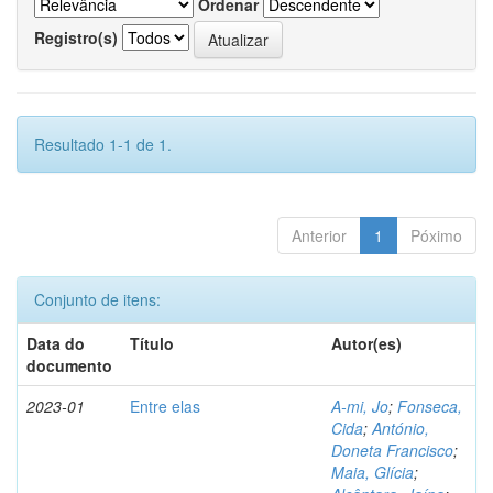
Ordenar
Registro(s)
Resultado 1-1 de 1.
Anterior
1
Póximo
Conjunto de itens:
Data do
Título
Autor(es)
documento
2023-01
Entre elas
A-mi, Jo
;
Fonseca,
Cida
;
António,
Doneta Francisco
;
Maia, Glícia
;