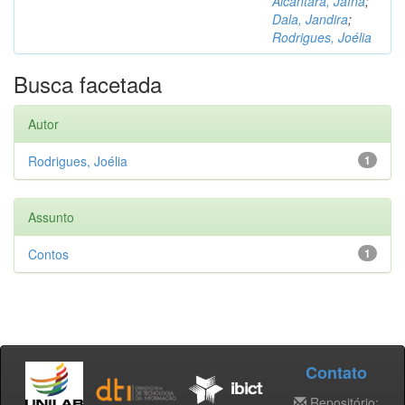
Alcântara, Jaína
;
Dala, Jandira
;
Rodrigues, Joélia
Busca facetada
Autor
Rodrigues, Joélia
1
Assunto
Contos
1
Contato
Repositório: