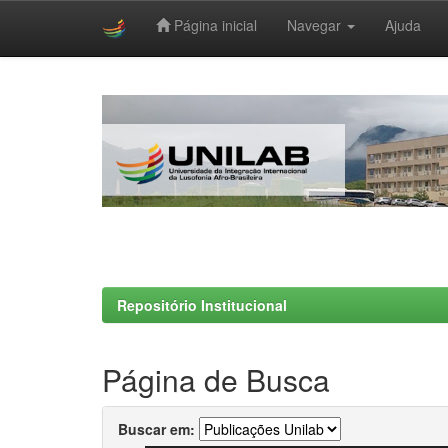
Página inicial
Navegar
Ajuda
Skip
navigation
Repositório Institucional
Página de Busca
Buscar em: