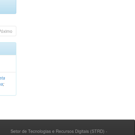
Póximo
eta
na
;
Setor de Tecnologias e Recursos Digitais (STRD) -