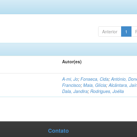
Anterior
1
Autor(es)
A-mi, Jo
;
Fonseca, Cida
;
António, Don
Francisco
;
Maia, Glícia
;
Alcântara, Jaí
Dala, Jandira
;
Rodrigues, Joélia
Contato