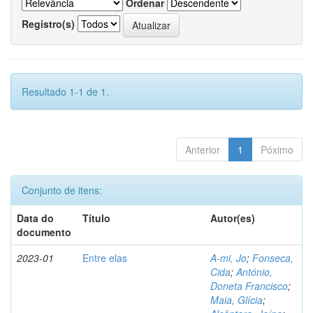
Ordenar
Registro(s)
Resultado 1-1 de 1.
Anterior
1
Póximo
Conjunto de itens:
Data do
Título
Autor(es)
documento
2023-01
Entre elas
A-mi, Jo
;
Fonseca,
Cida
;
António,
Doneta Francisco
;
Maia, Glícia
;