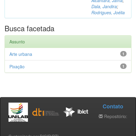
Alcântara, Jaína
;
Dala, Jandira
;
Rodrigues, Joélia
Busca facetada
Assunto
Arte urbana
1
Pixação
1
Contato
Repositório: