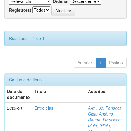
Ordenar
Registro(s)
Resultado 1-1 de 1.
Anterior
1
Póximo
Conjunto de itens:
Data do
Título
Autor(es)
documento
2023-01
Entre elas
A-mi, Jo
;
Fonseca,
Cida
;
António,
Doneta Francisco
;
Maia, Glícia
;