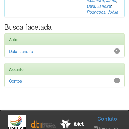
Alcântara, Jaína
;
Dala, Jandira
;
Rodrigues, Joélia
Busca facetada
Autor
Dala, Jandira
1
Assunto
Contos
1
Contato
Repositório: