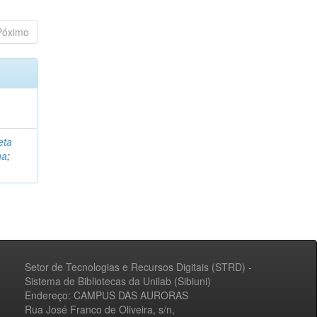
Póximo
eta
na
;
Setor de Tecnologias e Recursos Digitais (STRD) -
Sistema de Bibliotecas da Unilab (Sibiuni)
Endereço: CAMPUS DAS AURORAS
Rua José Franco de Oliveira, s/n,