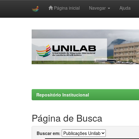
Página inicial
Navegar
Ajuda
Skip
navigation
Repositório Institucional
Página de Busca
Buscar em: