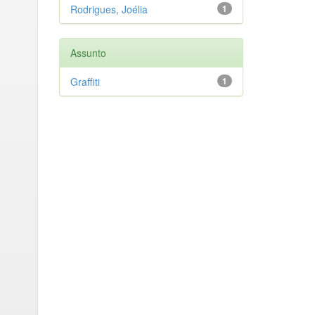
Rodrigues, Joélia
1
Assunto
Graffiti
1