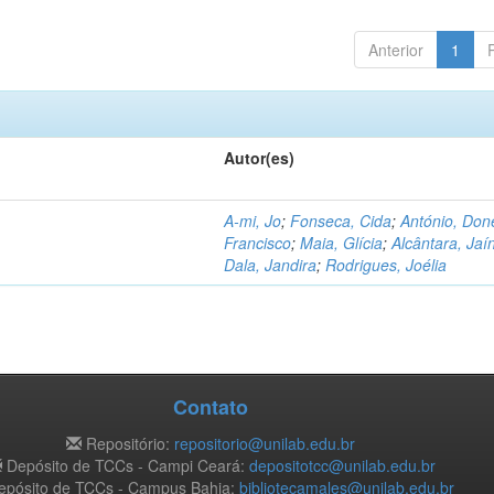
Anterior
1
Autor(es)
A-mi, Jo
;
Fonseca, Cida
;
António, Don
Francisco
;
Maia, Glícia
;
Alcântara, Jaí
Dala, Jandira
;
Rodrigues, Joélia
Contato
Repositório:
repositorio@unilab.edu.br
Depósito de TCCs - Campi Ceará:
depositotcc@unilab.edu.br
pósito de TCCs - Campus Bahia:
bibliotecamales@unilab.edu.br