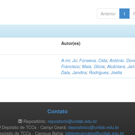
Anterior
1
Autor(es)
A-mi, Jo
;
Fonseca, Cida
;
António, Don
Francisco
;
Maia, Glícia
;
Alcântara, Jaí
Dala, Jandira
;
Rodrigues, Joélia
Contato
Repositório:
repositorio@unilab.edu.br
Depósito de TCCs - Campi Ceará:
depositotcc@unilab.edu.br
pósito de TCCs - Campus Bahia:
bibliotecamales@unilab.edu.br