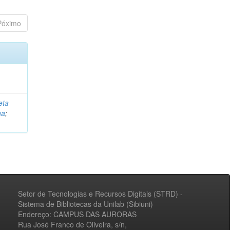
Póximo
eta
na
;
Setor de Tecnologias e Recursos Digitais (STRD) -
Sistema de Bibliotecas da Unilab (Sibiuni)
Endereço: CAMPUS DAS AURORAS
Rua José Franco de Oliveira, s/n,