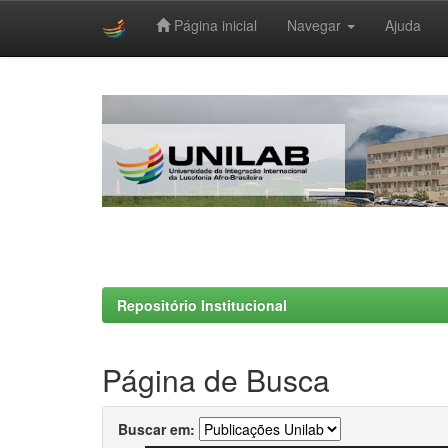
Página inicial
Navegar
Ajuda
Skip
navigation
Repositório Institucional
Página de Busca
Buscar em: