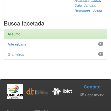
Alcântara, Jaína
;
Dala, Jandira
;
Rodrigues, Joélia
Busca facetada
Assunto
Arte urbana
1
Grafiteiros
1
Contato
Repositório: