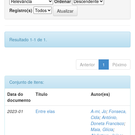
Ordenar
Registro(s)
Resultado 1-1 de 1.
Anterior
1
Póximo
Conjunto de itens:
Data do
Título
Autor(es)
documento
2023-01
Entre elas
A-mi, Jo
;
Fonseca,
Cida
;
António,
Doneta Francisco
;
Maia, Glícia
;