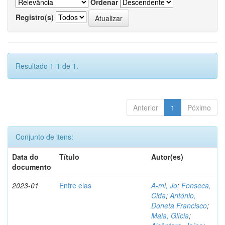
Ordenar
Registro(s)
Resultado 1-1 de 1.
Anterior
1
Póximo
Conjunto de itens:
Data do
Título
Autor(es)
documento
2023-01
Entre elas
A-mi, Jo
;
Fonseca,
Cida
;
António,
Doneta Francisco
;
Maia, Glícia
;