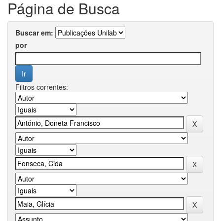
Página de Busca
Buscar em:
por
Filtros correntes: