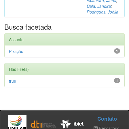
Alcântara, Jaína
;
Dala, Jandira
;
Rodrigues, Joélia
Busca facetada
Assunto
Pixação
1
Has File(s)
true
1
Contato
Repositório: