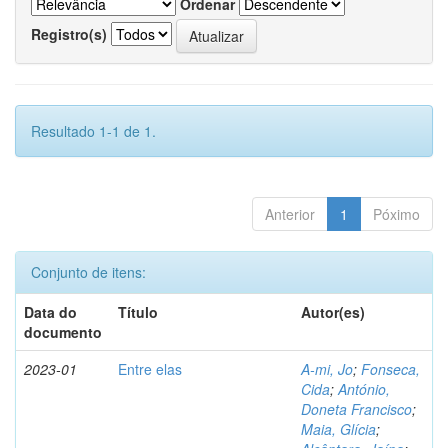
Ordenar
Registro(s)
Resultado 1-1 de 1.
Anterior
1
Póximo
Conjunto de itens:
Data do
Título
Autor(es)
documento
2023-01
Entre elas
A-mi, Jo
;
Fonseca,
Cida
;
António,
Doneta Francisco
;
Maia, Glícia
;