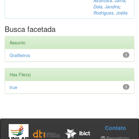
Alcântara, Jaína
;
Dala, Jandira
;
Rodrigues, Joélia
Busca facetada
Assunto
Grafiteiros
1
Has File(s)
true
1
Contato
Repositório: