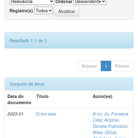
Ordenar
Registro(s)
Resultado 1-1 de 1.
Anterior
1
Póximo
Conjunto de itens:
Data do
Título
Autor(es)
documento
2023-01
Entre elas
A-mi, Jo
;
Fonseca,
Cida
;
António,
Doneta Francisco
;
Maia, Glícia
;