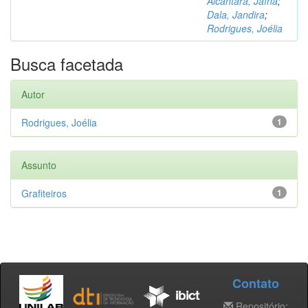
Alcântara, Jaína
;
Dala, Jandira
;
Rodrigues, Joélia
Busca facetada
Autor
Rodrigues, Joélia
1
Assunto
Grafiteiros
1
Contato
Repositório: