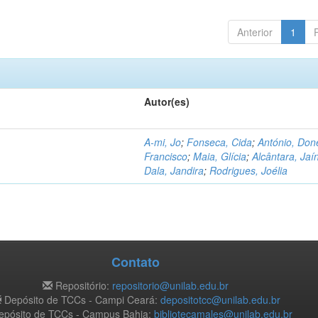
Anterior
1
Autor(es)
A-mi, Jo
;
Fonseca, Cida
;
António, Don
Francisco
;
Maia, Glícia
;
Alcântara, Jaí
Dala, Jandira
;
Rodrigues, Joélia
Contato
Repositório:
repositorio@unilab.edu.br
Depósito de TCCs - Campi Ceará:
depositotcc@unilab.edu.br
pósito de TCCs - Campus Bahia:
bibliotecamales@unilab.edu.br