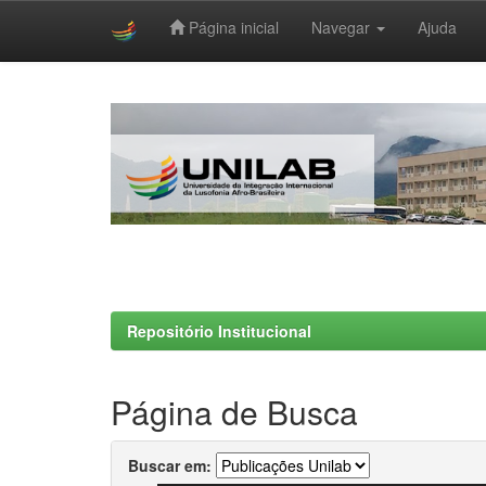
Página inicial
Navegar
Ajuda
Skip
navigation
Repositório Institucional
Página de Busca
Buscar em: