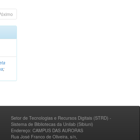
Póximo
eta
na
;
Setor de Tecnologias e Recursos Digitais (STRD) -
Sistema de Bibliotecas da Unilab (Sibiuni)
Endereço: CAMPUS DAS AURORAS
Rua José Franco de Oliveira, s/n,