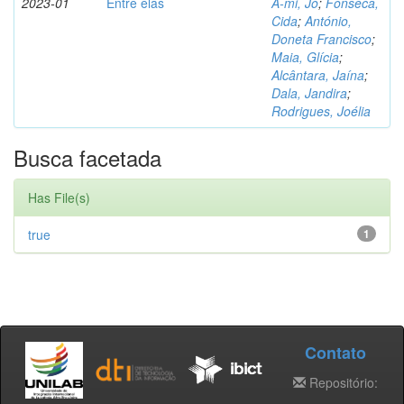
2023-01
Entre elas
A-mi, Jo
;
Fonseca,
Cida
;
António,
Doneta Francisco
;
Maia, Glícia
;
Alcântara, Jaína
;
Dala, Jandira
;
Rodrigues, Joélia
Busca facetada
Has File(s)
true
1
Contato
Repositório: