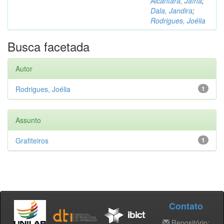
Alcântara, Jaína
;
Dala, Jandira
;
Rodrigues, Joélia
Busca facetada
Autor
Rodrigues, Joélia
1
Assunto
Grafiteiros
1
Contato
Repositório: