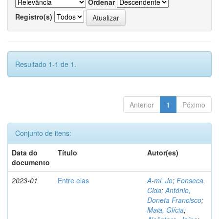
Ordenar
Registro(s)
Resultado 1-1 de 1.
Anterior
1
Póximo
Conjunto de itens:
Data do
Título
Autor(es)
documento
2023-01
Entre elas
A-mi, Jo
;
Fonseca,
Cida
;
António,
Doneta Francisco
;
Maia, Glícia
;