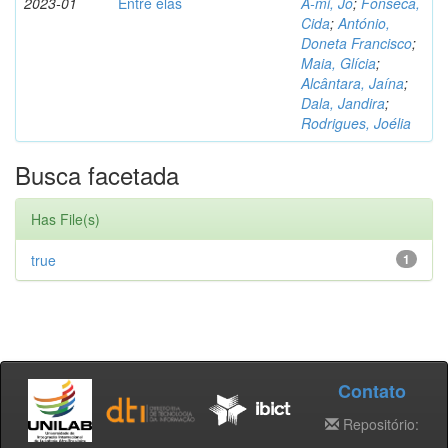
2023-01
Entre elas
A-mi, Jo
;
Fonseca,
Cida
;
António,
Doneta Francisco
;
Maia, Glícia
;
Alcântara, Jaína
;
Dala, Jandira
;
Rodrigues, Joélia
Busca facetada
Has File(s)
true
1
Contato
Repositório: