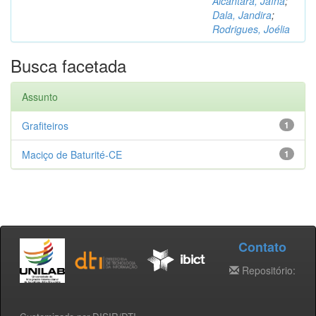
Alcântara, Jaína
;
Dala, Jandira
;
Rodrigues, Joélia
Busca facetada
Assunto
Grafiteiros
1
Maciço de Baturité-CE
1
Contato
Repositório: