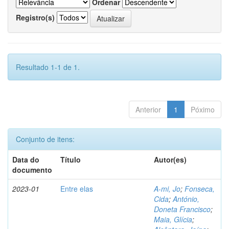
Ordenar
Registro(s)
Resultado 1-1 de 1.
Anterior
1
Póximo
Conjunto de itens:
Data do
Título
Autor(es)
documento
2023-01
Entre elas
A-mi, Jo
;
Fonseca,
Cida
;
António,
Doneta Francisco
;
Maia, Glícia
;