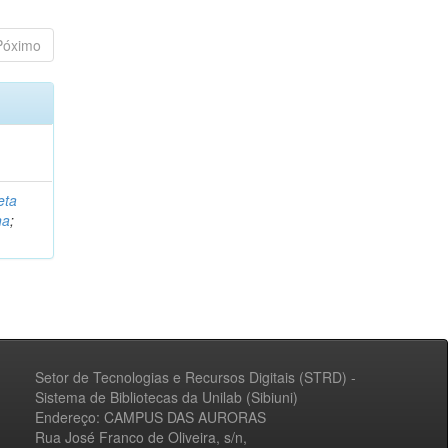
Póximo
eta
na
;
Setor de Tecnologias e Recursos Digitais (STRD) -
Sistema de Bibliotecas da Unilab (Sibiuni)
Endereço: CAMPUS DAS AURORAS
Rua José Franco de Oliveira, s/n,