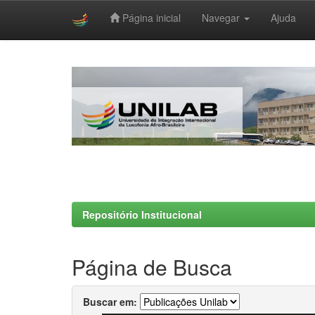
Página inicial
Navegar
Ajuda
Skip
navigation
Repositório Institucional
Página de Busca
Buscar em: