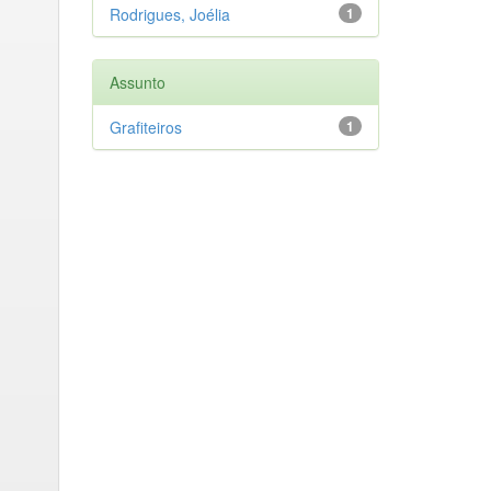
Rodrigues, Joélia
1
Assunto
Grafiteiros
1