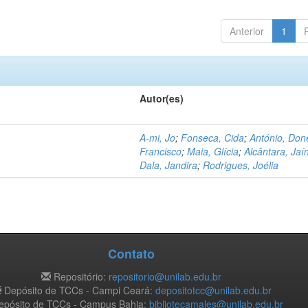
Anterior
1
Autor(es)
A-mi, Jo
;
Fonseca, Cida
;
António, Don
Francisco
;
Maia, Glícia
;
Alcântara, Jaí
Dala, Jandira
;
Rodrigues, Joélia
Contato
Repositório:
repositorio@unilab.edu.br
Depósito de TCCs - Campi Ceará:
depositotcc@unilab.edu.br
pósito de TCCs - Campus Bahia:
bibliotecamales@unilab.edu.br