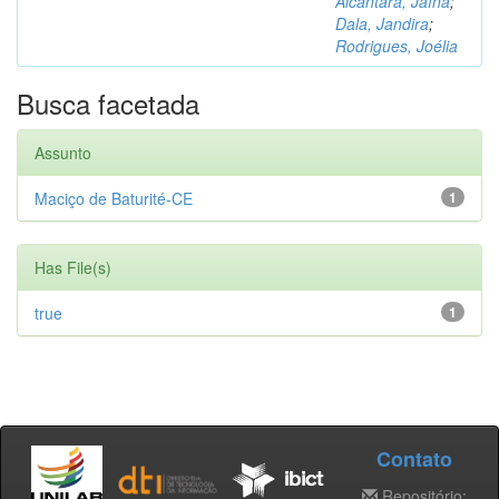
Alcântara, Jaína
;
Dala, Jandira
;
Rodrigues, Joélia
Busca facetada
Assunto
Maciço de Baturité-CE
1
Has File(s)
true
1
Contato
Repositório: