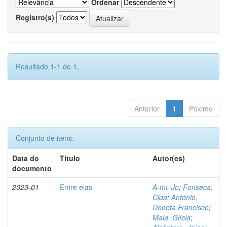
Ordenar
Registro(s)
Resultado 1-1 de 1.
Anterior
1
Póximo
Conjunto de itens:
Data do
Título
Autor(es)
documento
2023-01
Entre elas
A-mi, Jo
;
Fonseca,
Cida
;
António,
Doneta Francisco
;
Maia, Glícia
;