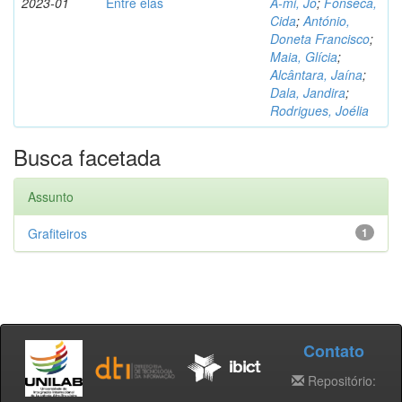
2023-01
Entre elas
A-mi, Jo
;
Fonseca,
Cida
;
António,
Doneta Francisco
;
Maia, Glícia
;
Alcântara, Jaína
;
Dala, Jandira
;
Rodrigues, Joélia
Busca facetada
Assunto
Grafiteiros
1
Contato
Repositório: