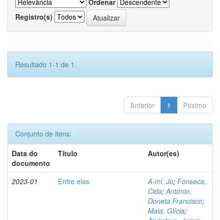
Ordenar
Registro(s)
Resultado 1-1 de 1.
Anterior
1
Póximo
Conjunto de itens:
Data do
Título
Autor(es)
documento
2023-01
Entre elas
A-mi, Jo
;
Fonseca,
Cida
;
António,
Doneta Francisco
;
Maia, Glícia
;