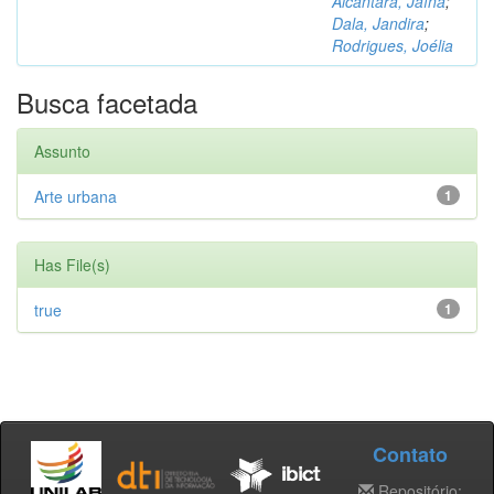
Alcântara, Jaína
;
Dala, Jandira
;
Rodrigues, Joélia
Busca facetada
Assunto
Arte urbana
1
Has File(s)
true
1
Contato
Repositório: