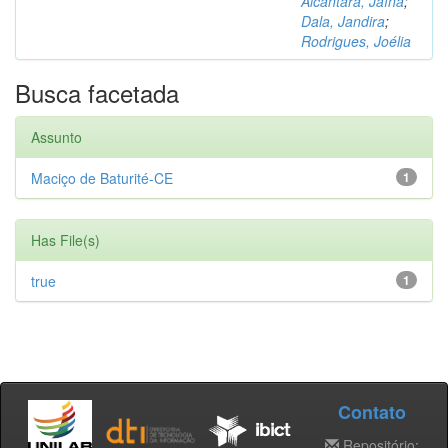
Alcântara, Jaína
;
Dala, Jandira
;
Rodrigues, Joélia
Busca facetada
Assunto
Maciço de Baturité-CE
1
Has File(s)
true
1
Contato
Repositório: