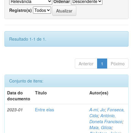
Ordenar
Registro(s)
Resultado 1-1 de 1.
Anterior
1
Póximo
Conjunto de itens:
Data do
Título
Autor(es)
documento
2023-01
Entre elas
A-mi, Jo
;
Fonseca,
Cida
;
António,
Doneta Francisco
;
Maia, Glícia
;