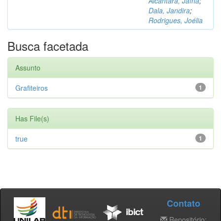
Alcântara, Jaína
;
Dala, Jandira
;
Rodrigues, Joélia
Busca facetada
Assunto
Grafiteiros
1
Has File(s)
true
1
Contato
Repositório: