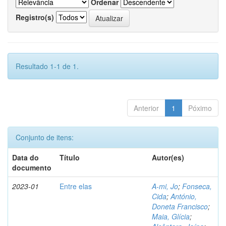
Ordenar
Registro(s)
Resultado 1-1 de 1.
Anterior
1
Póximo
Conjunto de itens:
Data do
Título
Autor(es)
documento
2023-01
Entre elas
A-mi, Jo
;
Fonseca,
Cida
;
António,
Doneta Francisco
;
Maia, Glícia
;