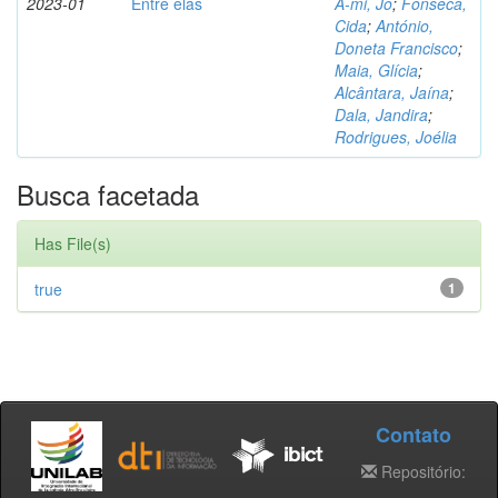
2023-01
Entre elas
A-mi, Jo
;
Fonseca,
Cida
;
António,
Doneta Francisco
;
Maia, Glícia
;
Alcântara, Jaína
;
Dala, Jandira
;
Rodrigues, Joélia
Busca facetada
Has File(s)
true
1
Contato
Repositório: