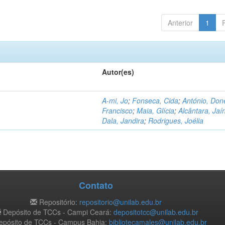
Anterior
1
Autor(es)
A-mi, Jo
;
Fonseca, Cida
;
António, Don
Francisco
;
Maia, Glícia
;
Alcântara, Jaí
Dala, Jandira
;
Rodrigues, Joélia
Contato
Repositório:
repositorio@unilab.edu.br
Depósito de TCCs - Campi Ceará:
depositotcc@unilab.edu.br
pósito de TCCs - Campus Bahia:
bibliotecamales@unilab.edu.br