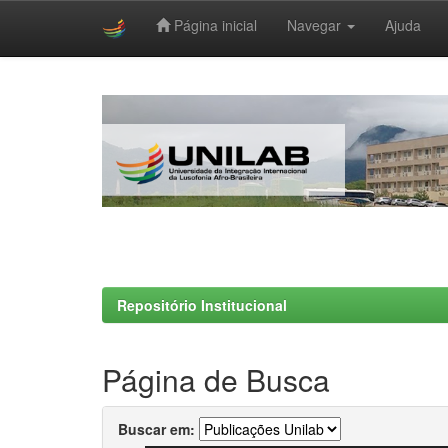
Página inicial
Navegar
Ajuda
Skip
navigation
Repositório Institucional
Página de Busca
Buscar em: