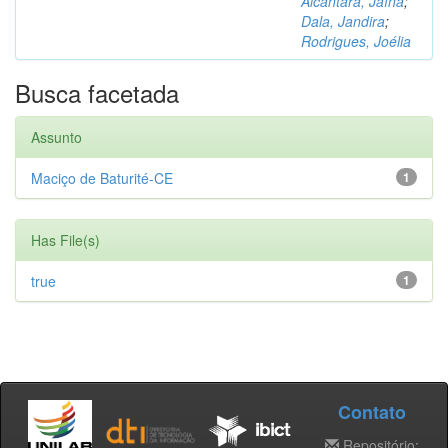
Alcântara, Jaína
;
Dala, Jandira
;
Rodrigues, Joélia
Busca facetada
Assunto
Maciço de Baturité-CE
1
Has File(s)
true
1
Contato
Repositório: