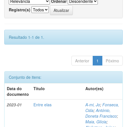
Ordenar
Registro(s)
Resultado 1-1 de 1.
Anterior
1
Póximo
Conjunto de itens:
Data do
Título
Autor(es)
documento
2023-01
Entre elas
A-mi, Jo
;
Fonseca,
Cida
;
António,
Doneta Francisco
;
Maia, Glícia
;