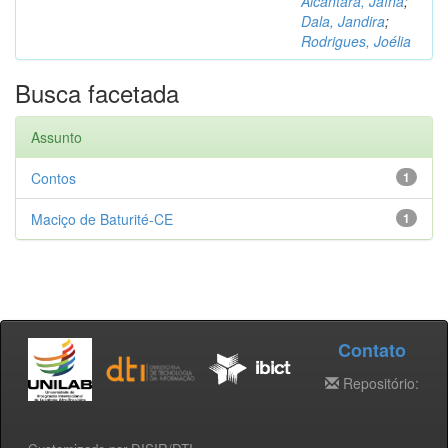
Alcântara, Jaína
;
Dala, Jandira
;
Rodrigues, Joélia
Busca facetada
Assunto
Contos
1
Maciço de Baturité-CE
1
Contato
Repositório: