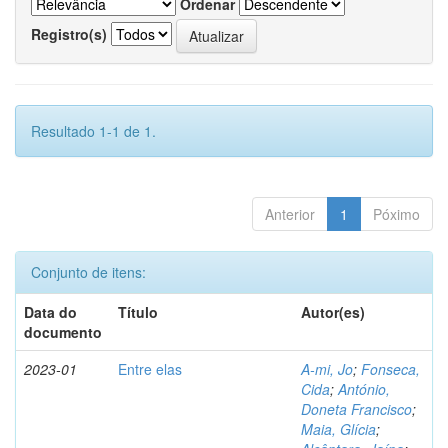
Ordenar
Registro(s)
Resultado 1-1 de 1.
Anterior
1
Póximo
Conjunto de itens:
Data do
Título
Autor(es)
documento
2023-01
Entre elas
A-mi, Jo
;
Fonseca,
Cida
;
António,
Doneta Francisco
;
Maia, Glícia
;