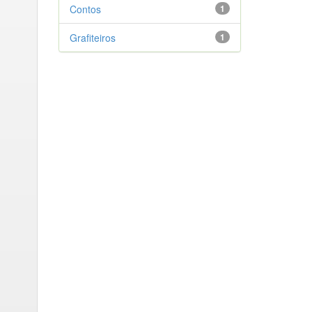
Contos
1
Grafiteiros
1