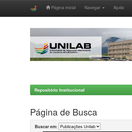
Página inicial
Navegar
Ajuda
Skip
navigation
Repositório Institucional
Página de Busca
Buscar em: