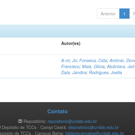
Anterior
1
Autor(es)
A-mi, Jo
;
Fonseca, Cida
;
António, Don
Francisco
;
Maia, Glícia
;
Alcântara, Jaí
Dala, Jandira
;
Rodrigues, Joélia
Contato
Repositório:
repositorio@unilab.edu.br
Depósito de TCCs - Campi Ceará:
depositotcc@unilab.edu.br
pósito de TCCs - Campus Bahia:
bibliotecamales@unilab.edu.br