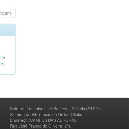
Póximo
eta
na
;
Setor de Tecnologias e Recursos Digitais (STRD) -
Sistema de Bibliotecas da Unilab (Sibiuni)
Endereço: CAMPUS DAS AURORAS
Rua José Franco de Oliveira, s/n,