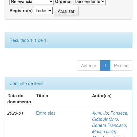
Ordenar
Registro(s)
Resultado 1-1 de 1.
Anterior
1
Póximo
Conjunto de itens:
Data do
Título
Autor(es)
documento
2023-01
Entre elas
A-mi, Jo
;
Fonseca,
Cida
;
António,
Doneta Francisco
;
Maia, Glícia
;