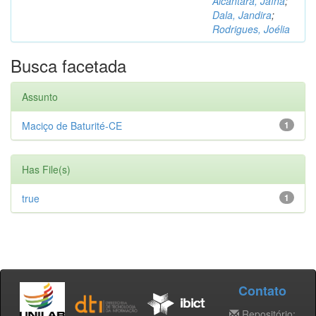
Alcântara, Jaína
;
Dala, Jandira
;
Rodrigues, Joélia
Busca facetada
Assunto
Maciço de Baturité-CE
1
Has File(s)
true
1
Contato
Repositório: