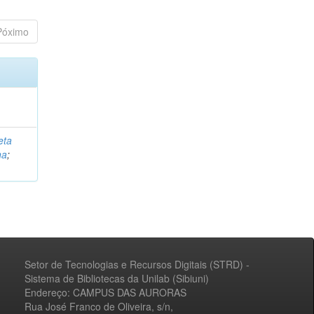
Póximo
eta
na
;
Setor de Tecnologias e Recursos Digitais (STRD) -
Sistema de Bibliotecas da Unilab (Sibiuni)
Endereço: CAMPUS DAS AURORAS
Rua José Franco de Oliveira, s/n,