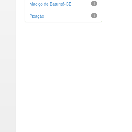
Maciço de Baturité-CE
1
Pixação
1