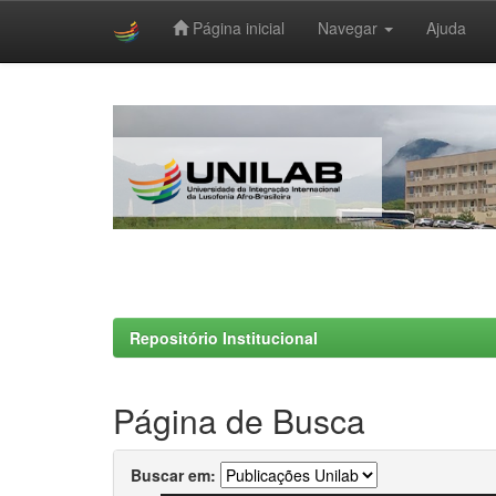
Página inicial
Navegar
Ajuda
Skip
navigation
Repositório Institucional
Página de Busca
Buscar em: