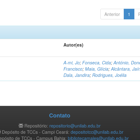
Anterior
1
Autor(es)
A-mi, Jo
;
Fonseca, Cida
;
António, Don
Francisco
;
Maia, Glícia
;
Alcântara, Jaí
Dala, Jandira
;
Rodrigues, Joélia
Contato
Repositório:
repositorio@unilab.edu.br
Depósito de TCCs - Campi Ceará:
depositotcc@unilab.edu.br
pósito de TCCs - Campus Bahia:
bibliotecamales@unilab.edu.br