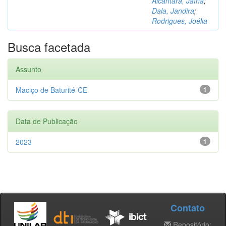
Alcântara, Jaína
;
Dala, Jandira
;
Rodrigues, Joélia
Busca facetada
Assunto
Maciço de Baturité-CE
1
Data de Publicação
2023
1
Contato
Repositório: