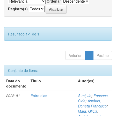
Ordenar
Registro(s)
Resultado 1-1 de 1.
Anterior
1
Póximo
Conjunto de itens:
Data do
Título
Autor(es)
documento
2023-01
Entre elas
A-mi, Jo
;
Fonseca,
Cida
;
António,
Doneta Francisco
;
Maia, Glícia
;