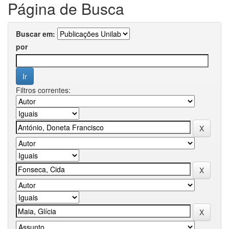
Página de Busca
Buscar em:
por
Filtros correntes: