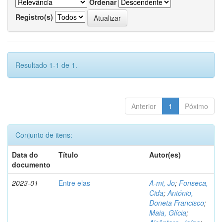
Ordenar
Registro(s)
Resultado 1-1 de 1.
Anterior
1
Póximo
Conjunto de itens:
Data do
Título
Autor(es)
documento
2023-01
Entre elas
A-mi, Jo
;
Fonseca,
Cida
;
António,
Doneta Francisco
;
Maia, Glícia
;