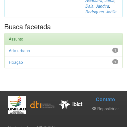
Alcântara, Jaína
;
Dala, Jandira
;
Rodrigues, Joélia
Busca facetada
Assunto
Arte urbana
1
Pixação
1
Contato
Repositório: