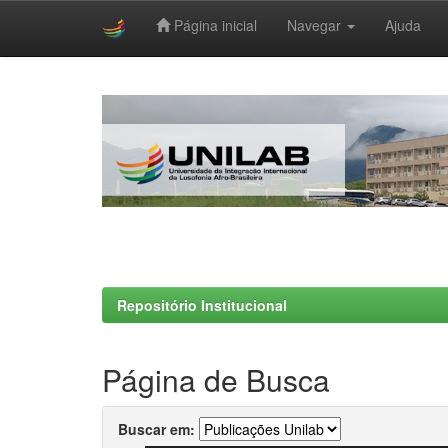
Página inicial
Navegar
Ajuda
Skip
navigation
Repositório Institucional
Página de Busca
Buscar em: