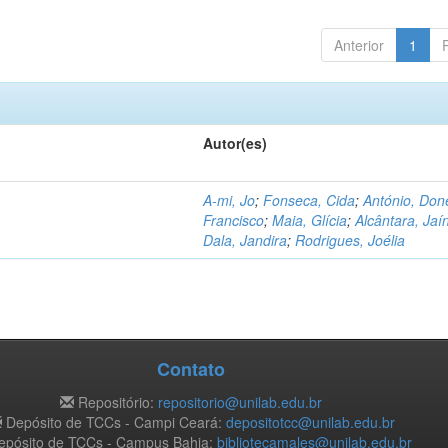
Anterior
1
Autor(es)
A-mi, Jo
;
Fonseca, Cida
;
António, Don
Francisco
;
Maia, Glícia
;
Alcântara, Jaí
Dala, Jandira
;
Rodrigues, Joélia
Contato
Repositório:
repositorio@unilab.edu.br
Depósito de TCCs - Campi Ceará:
depositotcc@unilab.edu.br
pósito de TCCs - Campus Bahia:
bibliotecamales@unilab.edu.br