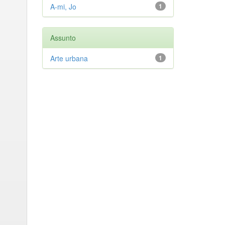
A-mi, Jo
1
Assunto
Arte urbana
1