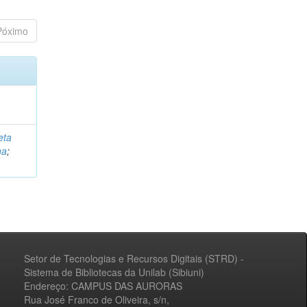
Póximo
eta
na
;
Setor de Tecnologias e Recursos Digitais (STRD) -
Sistema de Bibliotecas da Unilab (Sibiuni)
Endereço: CAMPUS DAS AURORAS
Rua José Franco de Oliveira, s/n,