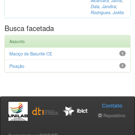
Alcântara, Jaína
;
Dala, Jandira
;
Rodrigues, Joélia
Busca facetada
Assunto
Maciço de Baturité-CE
1
Pixação
1
Contato
Repositório: