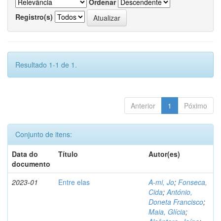
Ordenar
Registro(s)
Resultado 1-1 de 1.
Anterior
1
Póximo
Conjunto de itens:
Data do
Título
Autor(es)
documento
2023-01
Entre elas
A-mi, Jo
;
Fonseca,
Cida
;
António,
Doneta Francisco
;
Maia, Glícia
;