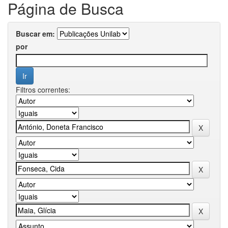
Página de Busca
Buscar em:
por
Filtros correntes: