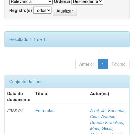
Ordenar
Registro(s)
Resultado 1-1 de 1.
Anterior
1
Póximo
Conjunto de itens:
Data do
Título
Autor(es)
documento
2023-01
Entre elas
A-mi, Jo
;
Fonseca,
Cida
;
António,
Doneta Francisco
;
Maia, Glícia
;