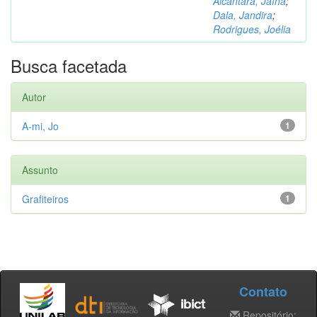
Alcântara, Jaína
;
Dala, Jandira
;
Rodrigues, Joélia
Busca facetada
Autor
A-mi, Jo
1
Assunto
Grafiteiros
1
Contato
Repositório: