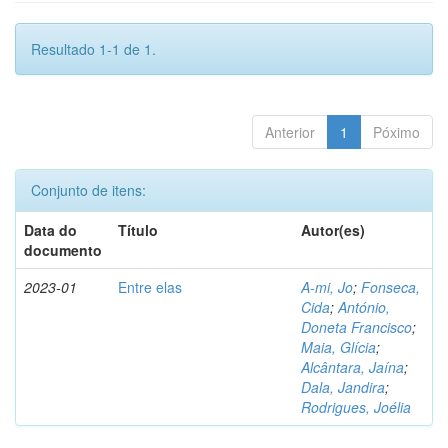
Resultado 1-1 de 1.
Anterior
1
Póximo
Conjunto de itens:
Data do
Título
Autor(es)
documento
2023-01
Entre elas
A-mi, Jo
;
Fonseca,
Cida
;
António,
Doneta Francisco
;
Maia, Glícia
;
Alcântara, Jaína
;
Dala, Jandira
;
Rodrigues, Joélia