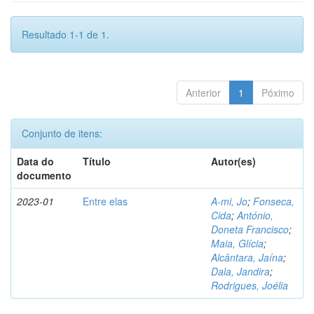
Resultado 1-1 de 1.
Anterior
1
Póximo
Conjunto de itens:
Data do
Título
Autor(es)
documento
2023-01
Entre elas
A-mi, Jo
;
Fonseca,
Cida
;
António,
Doneta Francisco
;
Maia, Glícia
;
Alcântara, Jaína
;
Dala, Jandira
;
Rodrigues, Joélia